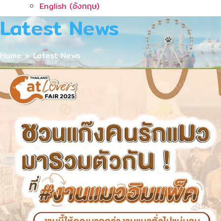
English
(
อังกฤษ
)
Latest News
Home
»
Latest News