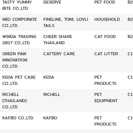
TASTY YUMMY
DESERVE
PET FOOD
B2
BITE CO.,LTD.
NEO CORPORATE
FINELINE, TOMI, LOVLI
HOUSEHOLD
B2
CO.,LTD.
TAILS
WINDA TRADING
CHEER SHARE
CAT FOOD
B2
2017 CO.,LTD.
THAILAND
GREEN PAW
CATTERY CARE
CAT LITTER
C1
INNOVATION
CO.,LTD.
KEDA PET CARE
KEDA
PET
C1
CO.,LTD.
PRODUCTS
RICHELL
RICHELL
PET
C1
(THAILAND)
EQUIPMENT
CO.,LTD.
KAFBO CO.,LTD.
KAFBO
PET
C1
PRODUCTS