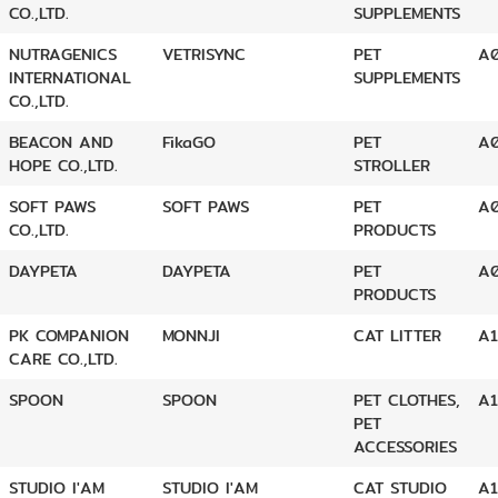
CO.,LTD.
SUPPLEMENTS
NUTRAGENICS
VETRISYNC
PET
A
INTERNATIONAL
SUPPLEMENTS
CO.,LTD.
BEACON AND
FikaGO
PET
A
HOPE CO.,LTD.
STROLLER
SOFT PAWS
SOFT PAWS
PET
A
CO.,LTD.
PRODUCTS
DAYPETA
DAYPETA
PET
A
PRODUCTS
PK COMPANION
MONNJI
CAT LITTER
A
CARE CO.,LTD.
SPOON
SPOON
PET CLOTHES,
A1
PET
ACCESSORIES
STUDIO I'AM
STUDIO I'AM
CAT STUDIO
A1