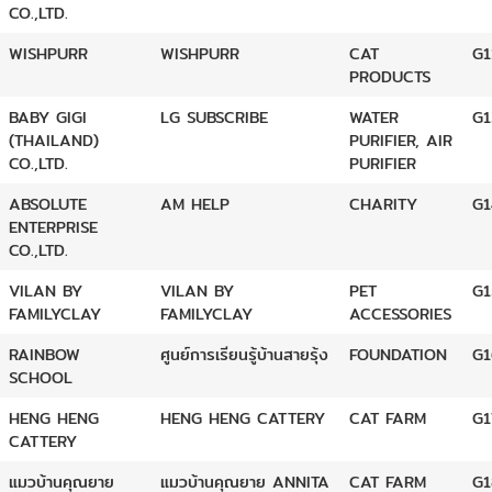
CO.,LTD.
WISHPURR
WISHPURR
CAT
G1
PRODUCTS
BABY GIGI
LG SUBSCRIBE
WATER
G1
(THAILAND)
PURIFIER, AIR
CO.,LTD.
PURIFIER
ABSOLUTE
AM HELP
CHARITY
G1
ENTERPRISE
CO.,LTD.
VILAN BY
VILAN BY
PET
G1
FAMILYCLAY
FAMILYCLAY
ACCESSORIES
RAINBOW
ศูนย์การเรียนรู้บ้านสายรุ้ง
FOUNDATION
G1
SCHOOL
HENG HENG
HENG HENG CATTERY
CAT FARM
G1
CATTERY
แมวบ้านคุณยาย
แมวบ้านคุณยาย ANNITA
CAT FARM
G1