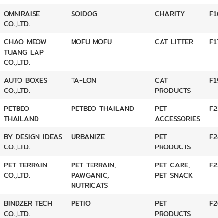
OMNIRAISE
SOIDOG
CHARITY
F1
CO.,LTD.
CHAO MEOW
MOFU MOFU
CAT LITTER
F1
TUANG LAP
CO.,LTD.
AUTO BOXES
TA-LON
CAT
F1
CO.,LTD.
PRODUCTS
PETBEO
PETBEO THAILAND
PET
F2
THAILAND
ACCESSORIES
BY DESIGN IDEAS
URBANIZE
PET
F2
CO.,LTD.
PRODUCTS
PET TERRAIN
PET TERRAIN,
PET CARE,
F2
CO.,LTD.
PAWGANIC,
PET SNACK
NUTRICATS
BINDZER TECH
PETIO
PET
F2
CO.,LTD.
PRODUCTS