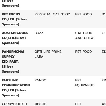
(Silver
Sponsors)
PET FOCUS
PERFECTA, CAT N'JOY
PET FOOD
D1
CO.,LTD. (Silver
Sponsors)
AUSTAM GOODS
BUZZ
CAT FOOD
C1
CO.,LTD.(Silver
AND CHEW
Sponsors)
PAMORNCHAI
OPTI LIFE PRIME,
PET FOOD
E1
SUPPLY
LARA
LTD.,PART.
(Silver
Sponsors)
FANSLINK
PANDO
PET
F0
COMMUNICATION
EQUIPMENT
CO.,LTD.(Silver
Sponsors)
CORDYBIOTECH
JIB&JIB
PET
A