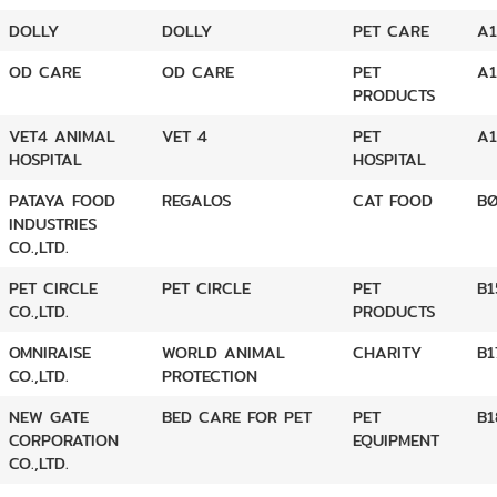
DOLLY
DOLLY
PET CARE
A1
OD CARE
OD CARE
PET
A1
PRODUCTS
VET4 ANIMAL
VET 4
PET
A1
HOSPITAL
HOSPITAL
PATAYA FOOD
REGALOS
CAT FOOD
B
INDUSTRIES
CO.,LTD.
PET CIRCLE
PET CIRCLE
PET
B1
CO.,LTD.
PRODUCTS
OMNIRAISE
WORLD ANIMAL
CHARITY
B1
CO.,LTD.
PROTECTION
NEW GATE
BED CARE FOR PET
PET
B1
CORPORATION
EQUIPMENT
CO.,LTD.