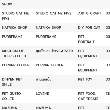
SHOW
STUDIO CAT ME
STUDIO CAT ME FIVE
ART & CRAFT
D
FIVE
NATRIKA SHOP
NATRIKA SHOP
DIY FOR CAT
D3
PURRFRAME
PURRFRAME
PET
D3
PORTRAIT
KINGDOM OF
ทูนหัวของบ่าวxCATSTER
PET
D3
TIGERS CO.,LTD.
EQUIPMENT
PURRRR FEEDER
PURRRR FEEDER
PET
D
EQUIPMENT
DINYEN PET
บ้านดินเย็น
PET TOY
D
SMILE
PET GUSTO
LOVEME
PET FOOD,
E1
CO.,LTD.
CAT TREATS
MAZUMA
MAZUMA
PET
E1