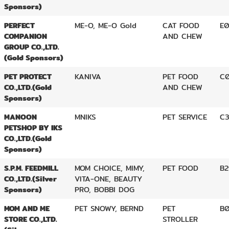
Sponsors)
PERFECT
ME-O, ME-O Gold
CAT FOOD
E0
COMPANION
AND CHEW
GROUP CO.,LTD.
(Gold Sponsors)
PET PROTECT
KANIVA
PET FOOD
C
CO.,LTD.(Gold
AND CHEW
Sponsors)
MANOON
MNIKS
PET SERVICE
C
PETSHOP BY IKS
CO.,LTD.(Gold
Sponsors)
S.P.M. FEEDMILL
MOM CHOICE, MIMY,
PET FOOD
B2
CO.,LTD.(Silver
VITA-ONE, BEAUTY
Sponsors)
PRO, BOBBI DOG
MOM AND ME
PET SNOWY, BERND
PET
B0
STORE CO.,LTD.
STROLLER