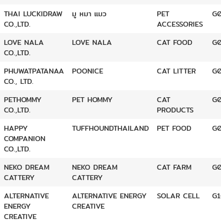
THAI LUCKIDRAW
มู หมา แมว
PET
G
CO.,LTD.
ACCESSORIES
LOVE NALA
LOVE NALA
CAT FOOD
G
CO.,LTD.
PHUWATPATANAA
POONICE
CAT LITTER
G
CO., LTD.
PETHOMMY
PET HOMMY
CAT
G
CO.,LTD.
PRODUCTS
HAPPY
TUFFHOUNDTHAILAND
PET FOOD
G
COMPANION
CO.,LTD.
NEKO DREAM
NEKO DREAM
CAT FARM
G
CATTERY
CATTERY
ALTERNATIVE
ALTERNATIVE ENERGY
SOLAR CELL
G
ENERGY
CREATIVE
CREATIVE