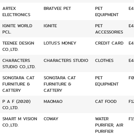
ARTEX
BRATVEE PET
PET
E4
ELECTRONICS
EQUIPMENT
IGNITE WORLD
IGNITE
PET
E4
PCL.
ACCESSORIES
TEENEE DESIGN
LOTUS'S MONEY
CREDIT CARD
E4
CO.,LTD.
CHARACTERS
CHARACTERS STUDIO
CLOTHES
E4
STUDIO CO.,LTD.
SONGTARA CAT
SONGTARA CAT
PET
F
FURNITURE &
FURNITURE &
EQUIPMENT
CATTERY
CATTERY
P A F (2020)
MAOMAO
CAT FOOD
F1
CO.,LTD.
SMART M VISION
COWAY
WATER
F1
CO.,LTD.
PURIFIER, AIR
PURIFIER