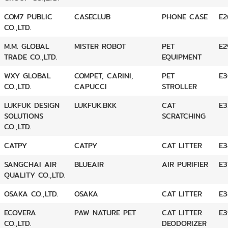
COM7 PUBLIC
CASECLUB
PHONE CASE
E2
CO.,LTD.
M.M. GLOBAL
MISTER ROBOT
PET
E2
TRADE CO.,LTD.
EQUIPMENT
WXY GLOBAL
COMPET, CARINI,
PET
E3
CO.,LTD.
CAPUCCI
STROLLER
LUKFUK DESIGN
LUKFUK.BKK
CAT
E3
SOLUTIONS
SCRATCHING
CO.,LTD.
CATPY
CATPY
CAT LITTER
E3
SANGCHAI AIR
BLUEAIR
AIR PURIFIER
E3
QUALITY CO.,LTD.
OSAKA CO.,LTD.
OSAKA
CAT LITTER
E3
ECOVERA
PAW NATURE PET
CAT LITTER
E3
CO.,LTD.
DEODORIZER