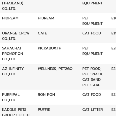
(THAILAND)
EQUIPMENT
CO.,LTD.
HIDREAM
HIDREAM
PET
E1
EQUIPMENT
ORANGE CROW
CATE
CAT FOOD
E1
CO.,LTD.
SAHACHAI
PICKABOX.TH
PET
E2
PROMOTION
EQUIPMENT
CO.,LTD.
AZ INFINITY
WELLNESS, PET2GO
PET FOOD,
E2
CO.,LTD.
PET SNACK,
CAT SAND,
PET CARE
PURRIPAL
RON RON
CAT FOOD
E2
CO.,LTD.
KADDLE PETS
PUFFIE
CAT LITTER
E2
GROUP CO.,LTD.