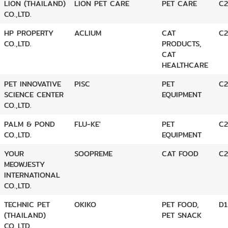
LION (THAILAND)
LION PET CARE
PET CARE
C
CO.,LTD.
HP PROPERTY
ACLIUM
CAT
C2
CO.,LTD.
PRODUCTS,
CAT
HEALTHCARE
PET INNOVATIVE
PISC
PET
C2
SCIENCE CENTER
EQUIPMENT
CO.,LTD.
PALM & POND
FLU-KE'
PET
C2
CO.,LTD.
EQUIPMENT
YOUR
SOOPREME
CAT FOOD
C2
MEOWJESTY
INTERNATIONAL
CO.,LTD.
TECHNIC PET
OKIKO
PET FOOD,
D1
(THAILAND)
PET SNACK
CO.,LTD.