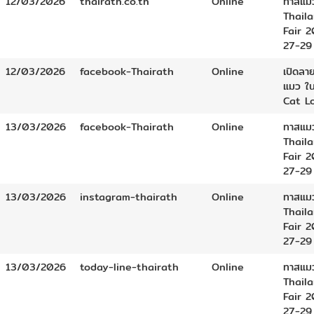
12/03/2026
thairath.co.th
Online
ทาสแม
Thail
Fair 2
27-29 ม
12/03/2026
facebook-Thairath
Online
เปิดลา
แมว ใ
Cat L
13/03/2026
facebook-Thairath
Online
ทาสแม
Thail
Fair 2
27-29 ม
13/03/2026
instagram-thairath
Online
ทาสแม
Thail
Fair 2
27-29 ม
13/03/2026
today-line-thairath
Online
ทาสแม
Thail
Fair 2
27-29 ม