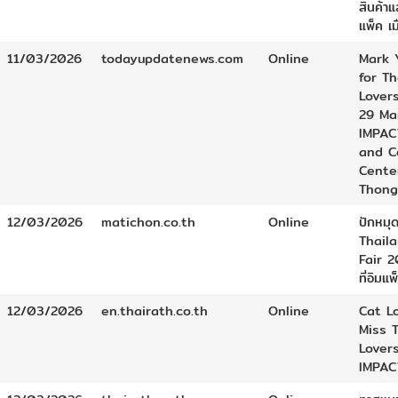
สินค้า
แพ็ค เ
11/03/2026
todayupdatenews.com
Online
Mark 
for T
Lover
29 Ma
IMPAC
and C
Cente
Thong
12/03/2026
matichon.co.th
Online
ปักหมุด
Thail
Fair 2
ที่อิมแ
12/03/2026
en.thairath.co.th
Online
Cat L
Miss 
Lover
IMPAC