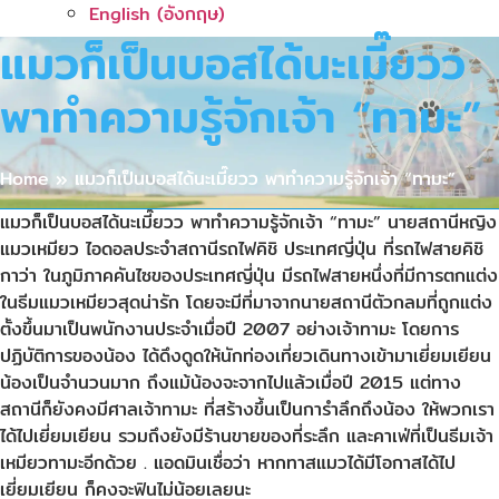
English
(
อังกฤษ
)
แมวก็เป็นบอสได้นะเมี๊ยวว
พาทำความรู้จักเจ้า “ทามะ”
Home
»
แมวก็เป็นบอสได้นะเมี๊ยวว พาทำความรู้จักเจ้า “ทามะ”
แมวก็เป็นบอสได้นะเมี๊ยวว พาทำความรู้จักเจ้า “ทามะ” นายสถานีหญิง
แมวเหมียว ไอดอลประจำสถานีรถไฟคิชิ ประเทศญี่ปุ่น ที่รถไฟสายคิชิ
กาว่า ในภูมิภาคคันไซของประเทศญี่ปุ่น มีรถไฟสายหนึ่งที่มีการตกแต่ง
ในธีมแมวเหมียวสุดน่ารัก โดยจะมีที่มาจากนายสถานีตัวกลมที่ถูกแต่ง
ตั้งขึ้นมาเป็นพนักงานประจำเมื่อปี 2007 อย่างเจ้าทามะ โดยการ
ปฏิบัติการของน้อง ได้ดึงดูดให้นักท่องเที่ยวเดินทางเข้ามาเยี่ยมเยียน
น้องเป็นจำนวนมาก ถึงแม้น้องจะจากไปแล้วเมื่อปี 2015 แต่ทาง
สถานีก็ยังคงมีศาลเจ้าทามะ ที่สร้างขึ้นเป็นการำลึกถึงน้อง ให้พวกเรา
ได้ไปเยี่ยมเยียน รวมถึงยังมีร้านขายของที่ระลึก และคาเฟ่ที่เป็นธีมเจ้า
เหมียวทามะอีกด้วย . แอดมินเชื่อว่า หากทาสแมวได้มีโอกาสได้ไป
เยี่ยมเยียน ก็คงจะฟินไม่น้อยเลยนะ