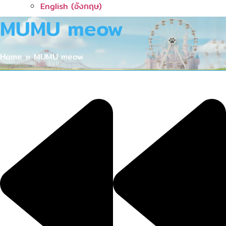
English
(
อังกฤษ
)
MUMU meow
Home
»
MUMU meow