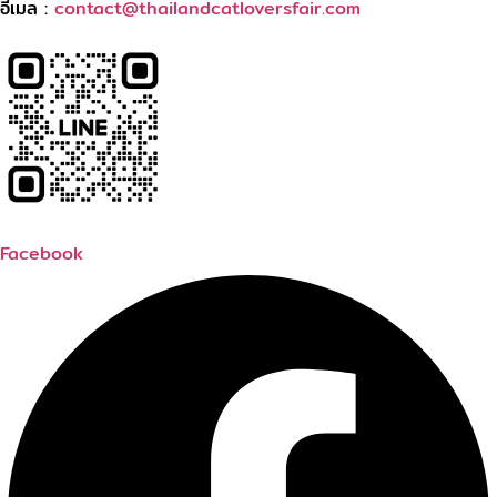
อีเมล :
contact@thailandcatloversfair.com
Facebook