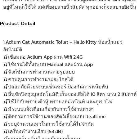
อยู่ที่ไหนก็ใช้ได้ แค่เพียงปลายนิ้วสัมผัส ทุกอย่างก็จะสบายยิ่งขึ้น
Product Detail
1.Aclium Cat Automatic Toilet – Hello Kitty ห้องน้ำแมว
อัตโนมัติ
🍒เชื่อมต่อ Aclium App ผ่าน Wifi 2.4G
🍒ใช้งานได้ทั้งระบบ Manual และผ่าน App
🍒ฟังก์ชั่นการทำงานหลายรูปแบบ
🍒ควบคุมการทำงานระยะไกลได้
🍒ปลอดภัยด้วยระบบเซ็นเซอร์ ป้องกันการหนีบทับ
🍒ลิ้นชักปิดถุงมูลอัตโนมัติ เก็บของเสียได้ 10 ลิตร นาน 2 สัปดาห์
🍒ใช้ได้กับทรายเต้าหู้ ทรายเบนโทไนท์ และภูเขาไฟ
🍒มีระบบแจ้งเตือนเกี่ยวกับการใช้งานต่างๆ
🍒ติดตามการใช้งานของสัตว์เลี้ยงแบบ Realtime
🍒ระบุจำนวนแมวในการใช้งานได้ไม่จำกัด
🍒เครื่องทำงานเงียบ (53 dB)
🍒ระบบเก็บกลิ่นดี และมีระบบน้ำหอม