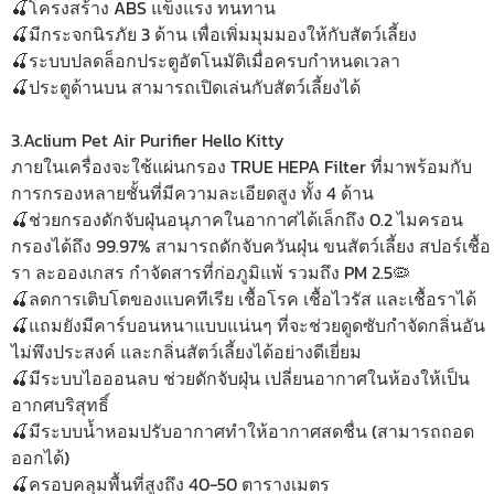
🍒โครงสร้าง ABS แข็งแรง ทนทาน
🍒มีกระจกนิรภัย 3 ด้าน เพื่อเพิ่มมุมมองให้กับสัตว์เลี้ยง
🍒ระบบปลดล็อกประตูอัตโนมัติเมื่อครบกำหนดเวลา
🍒ประตูด้านบน สามารถเปิดเล่นกับสัตว์เลี้ยงได้
3.Aclium Pet Air Purifier Hello Kitty
ภายในเครื่องจะใช้แผ่นกรอง TRUE HEPA Filter ที่มาพร้อมกับ
การกรองหลายชั้นที่มีความละเอียดสูง ทั้ง 4 ด้าน
🍒ช่วยกรองดักจับฝุ่นอนุภาคในอากาศได้เล็กถึง 0.2 ไมครอน
กรองได้ถึง 99.97% สามารถดักจับควันฝุ่น ขนสัตว์เลี้ยง สปอร์เชื้อ
รา ละอองเกสร กำจัดสารที่ก่อภูมิแพ้ รวมถึง PM 2.5🦠
🍒ลดการเติบโตของแบคทีเรีย เชื้อโรค เชื้อไวรัส และเชื้อราได้
🍒แถมยังมีคาร์บอนหนาแบบแน่นๆ ที่จะช่วยดูดซับกำจัดกลิ่นอัน
ไม่พึงประสงค์ และกลิ่นสัตว์เลี้ยงได้อย่างดีเยี่ยม
🍒มีระบบไอออนลบ ช่วยดักจับฝุ่น เปลี่ยนอากาศในห้องให้เป็น
อากศบริสุทธิ์
🍒มีระบบน้ำหอมปรับอากาศทำให้อากาศสดชื่น (สามารถถอด
ออกได้)
🍒ครอบคลุมพื้นที่สูงถึง 40-50 ตารางเมตร