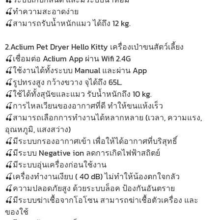
🍒ทำความสะอาดง่าย
🍒สามารถรับน้ำหนักแมว ได้ถึง 12 kg.
2.Aclium Pet Dryer Hello Kitty เครื่องเป่าขนสัตว์เลี้ยง
🍒เชื่อมต่อ Aclium App ผ่าน Wifi 2.4G
🍒ใช้งานได้ทั้งระบบ Manual และผ่าน App
🍒รูปทรงสูง กว้างขวาง จุได้ถึง 65L.
🍒ใช้ได้ทั้งสุนัขและแมว รับน้ำหนักถึง 10 kg.
🍒การไหลเวียนของอากาศที่ดี ทำให้ขนแห้งเร็ว
🍒สามารถเลือกการทำงานได้หลากหลาย (เวลา, ความแรง,
อุณหภูมิ, แสงสว่าง)
🍒มีระบบกรองอากาศเข้า เพื่อให้ได้อากาศที่บริสุทธิ์
🍒มีระบบ Negative ion ลดการเกิดไฟฟ้าสถิตย์
🍒มีระบบอุ่นเครื่องก่อนใช้งาน
🍒เครื่องทำงานเงียบ ( 40 dB) ไม่ทำให้น้องตกใจกลัว
🍒ความปลอดภัยสูง ด้วยระบบล็อค ป้องกันอันตราย
🍒มีระบบฆ่าเชื้อจากโอโซน สามารถฆ่าเชื้อตัวเครื่อง และ
ของใช้