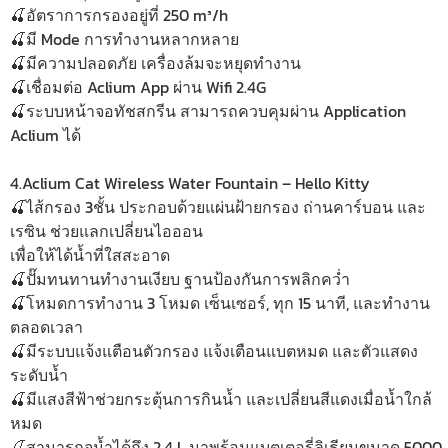
🍒อัตราการกรองอยู่ที่ 250 m³/h
🍒มี Mode การทำงานหลากหลาย
🍒มีความปลอดภัย เครื่องล้มจะหยุดทำงาน
🍒เชื่อมต่อ Aclium App ผ่าน Wifi 2.4G
🍒ระบบหน้าจอทัชสกรีน สามารถควบคุมผ่าน Application
Aclium ได้
4.Aclium Cat Wireless Water Fountain – Hello Kitty
🍒ไส้กรอง 3ชั้น ประกอบด้วยแผ่นฝ้ายกรอง ถ่านคาร์บอน และ
เรซิน ช่วยแลกเปลี่ยนไอออน
เพื่อให้ได้น้ำที่ใสสะอาด
🍒ปั๊มทนทานทำงานเงียบ ฐานป้องกันการพลิกคว่ำ
🍒โหมดการทำงาน 3 โหมด เซ็นเซอร์, ทุก 15 นาที, และทำงาน
ตลอดเวลา
🍒มีระบบแจ้งแตือนตัวกรอง แจ้งเตือนแบตหมด และตัวแสดง
ระดับน้ำ
🍒มีแสงสีฟ้าช่วยกระตุ้นการกินน้ำ และเปลี่ยนสีแดงเมื่อน้ำใกล้
หมด
🍒สามารถจุน้ำได้ถึง 2.4 L มาพร้อมแบตเตอรี่ลิเธียมขนาด 5000