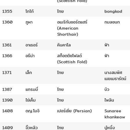
(Scottish Fold)
1355
โกโก้
ไทย
bongkod
1360
ภูผา
อเมริกันชอร์ตแฮร์
กมลชนก
(American
Shorthair)
1361
อาเธอร์
คินคาโล
ฟ้า
1366
อธีน่า
สก็อตติชโฟลด์
ฟ้า
(Scottish Fold)
1371
เล็ก
ไทย
นางสมพิศ
เมฆเมธารัตน์
1387
แกรมมี่
ไทย
บิว
1390
ไข่เค็ม
ไทย
ไพลิน
1408
ดญ.โมจิ
เปอร์เซีย (Persian)
Sunaree
khankeaw
1409
จิ๊วหลิว
ไทย
นู๋หนึ่ง