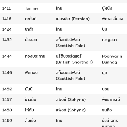
1411
Tommy
ไทย
นู๋หนึ่ง
1416
กะตังค์
เปอร์เซีย (Persian)
พิศาล สีม่วง
1424
ชาดำ
ไทย
ปุ้ม
1432
บัวลอย
สก็อตติชโฟลด์
กาญจนา
(Scottish Fold)
1444
ทองประกาย
บริติชชอร์ตแฮร์
Poonvarin
(British Shorthair)
Bunnag
1446
ฟักทอง
สก็อตติชโฟลด์
มุก
(Scottish Fold)
1450
มันนี่
ไทย
ปอน
1457
ข้าวมัน
สฟิงซ์ (Sphynx)
พัชราภรณ์
1458
ไก่ต้ม
สฟิงซ์ (Sphynx)
ธนกิจ
1469
ส้มเช้ง
ไทย
รัชนี จักร
เมธากุล