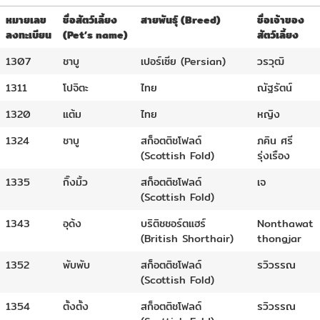
หมายเลข
ชื่อสัตว์เลี้ยง
สายพันธุ์ (Breed)
ชื่อเจ้าของ
ลงทะเบียน
(Pet’s name)
สัตว์เลี้ยง
1307
ชาบู
เปอร์เซีย (Persian)
วรวุฒิ
1311
โปจิตะ
ไทย
ณัฐรัตน์
1320
แต้ม
ไทย
หญิง
1324
ชาบู
สก็อตติชโฟลด์
ภคิน ศรี
(Scottish Fold)
รุ่งเรือง
1335
กิ๊งมิ้ว
สก็อตติชโฟลด์
เจ
(Scottish Fold)
1343
อุด้ง
บริติชชอร์ตแฮร์
Nonthawat
(British Shorthair)
thongjar
1352
พับพับ
สก็อตติชโฟลด์
รวิวรรณ
(Scottish Fold)
1354
ตั้งตั้ง
สก็อตติชโฟลด์
รวิวรรณ